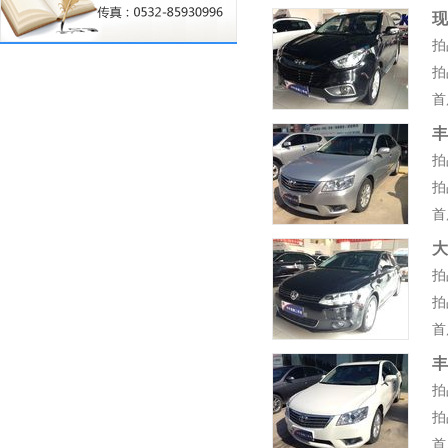
现
拍
拍
首
丰
拍
拍
首
大
拍
拍
首
丰
拍
拍
首