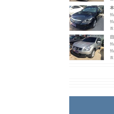
本
拍
拍
首
日
拍
拍
首