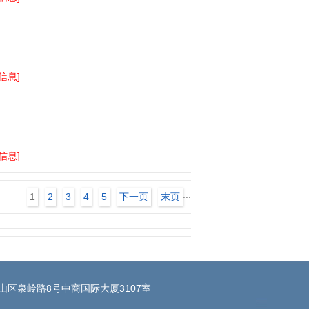
信息]
信息]
...
1
2
3
4
5
下一页
末页
山区泉岭路8号中商国际大厦3107室