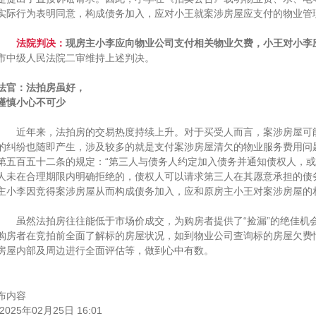
实际行为表明同意，构成债务加入，应对小王就案涉房屋应支付的物业管
法院判决：
现房主小李应向物业公司支付相关物业欠费，小王对小李
市中级人民法院二审维持上述判决。
法官：法拍房虽好，
谨慎小心不可少
近年来，法拍房的交易热度持续上升。对于买受人而言，案涉房屋可能
的纠纷也随即产生，涉及较多的就是支付案涉房屋清欠的物业服务费用问
第五百五十二条的规定：“第三人与债务人约定加入债务并通知债权人，
人未在合理期限内明确拒绝的，债权人可以请求第三人在其愿意承担的债
主小李因竞得案涉房屋从而构成债务加入，应和原房主小王对案涉房屋的
虽然法拍房往往能低于市场价成交，为购房者提供了“捡漏”的绝佳机
购房者在竞拍前全面了解标的房屋状况，如到物业公司查询标的房屋欠费
房屋内部及周边进行全面评估等，做到心中有数。
布内容
2025年02月25日 16:01