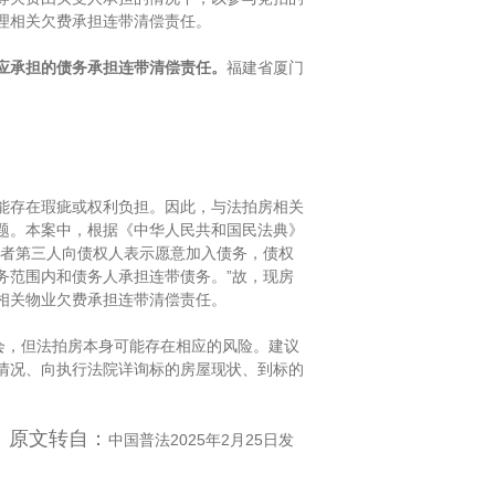
理相关欠费承担连带清偿责任。
应承担的债务承担连带清偿责任。
福建省厦门
存在瑕疵或权利负担。因此，与法拍房相关
题。本案中，根据《中华人民共和国民法典》
或者第三人向债权人表示愿意加入债务，债权
务范围内和债务人承担连带债务。”故，现房
相关物业欠费承担连带清偿责任。
会，但法拍房本身可能存在相应的风险。建议
情况、向执行法院详询标的房屋现状、到标的
原文转自：
中国普法
2025年2月25日发