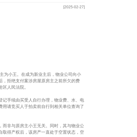
[2025-02-27]
主为小王。在成为新业主后，物业公司向小
后，拒绝支付案涉房屋原房主之前所欠的费
沧区人民法院。
记手续由买受人自行办理，物业费、水、电
费用请竞买人于拍卖前自行到相关单位查询了
，而非与原房主小王无关。同时，其与物业公
自取得产权后，该房产一直处于空置状态，空