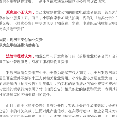
置房不用交纳物业费。于是小李请求法院驳回物业公司的诉讼请求。
原房主小王认为，
自己未收到物业公司的催收电话或者信息，甚至未
存在物业服务关系。而且，小李自愿参加司法拍卖，视为对《拍卖公告》
重义务。《拍卖公告》中明确说明了物业费、水费、电费以及法律规定明
要承担连带责任。
法院：现房主支付物业欠费
原房主承担连带清偿责任
法院审理后认为，
物业公司与开发商签订的《前期物业服务合同》合
供了物业管理服务，有权主张相应物业费用。
案涉房屋所欠费用产生于小王作为房屋产权人期间，小王对案涉房屋享
屋是否空置并不影响小王支付相关物业费用。小李以案涉房屋空置为由，
案涉房屋的《拍卖公告》明确载明，拍卖标的物所涉及的物业费等欠费均
与竞拍的积极行为表明了对《拍卖公告》相关条款的接受和同意，表明其
付案涉房屋所欠物业费用的责任。
而且，由于《拍卖公告》具有公开性，客观上会产生溢出效应，会使相
公告》中的相关条款，进而对此产生信赖。在实际行动中，物业公司未对
是提出了直接诉讼请求。因此，小李在《拍卖公告》载明物业费、水、电