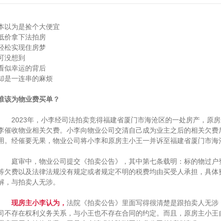
本以为是捡个大便宜
低价拿下法拍房
轻松实现住房梦
可没想到
看似幸运的背后
却是一连串的麻烦
谁该为物业费买单？
2023年，小李经司法拍卖竞得福建省厦门市海沧区的一处房产，原房
李催收物业相关欠费。小李向物业公司交清自己成为业主之后的相关欠费
用。经催要无果，物业公司将小李和原房主小王一并诉至福建省厦门市海
庭审中，物业公司提交《拍卖公告》，其中第七条载明：标的物过户登
等欠费以及法律法规没有规定或者规定不明的税费均由买受人承担，具体
解，与拍卖人无涉。
现房主小李认为，
法院《拍卖公告》里面写得很清楚是跟拍卖人无涉
司不存在权利义务关系，与小王也不存在合同的约定。而且，原房主小王