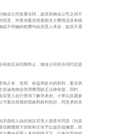
与物业公司签署合同，故其和物业公司之间不
的同意，对查询案涉房屋相关欠费情况具有慎
确或不明确的税费均由买受人承担，故其不需
法有效且未到期终止，物业公司依合同约定提
有占有、使用、收益和处分的权利，案涉房
主张减免物业管理费用缺乏法律依据。同时，
由买受人自行查询了解并承担。小李以自愿参
认可案涉房屋的瑕疵和权利负担，同意承担支
关债权人由此推定买受人接受并同意《拍卖
该信赖预期下的权利主张予以放弃或搁置，而
等欠费由买受人承担的情况下，以参与竞拍的