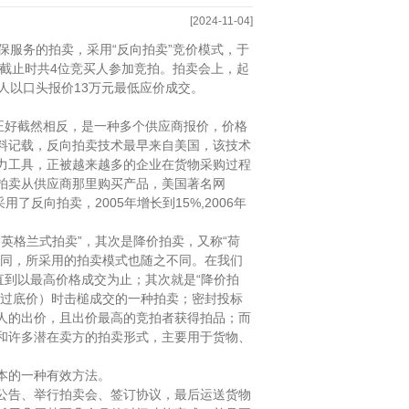
[2024-11-04]
维保服务
的拍卖，采用
“反向拍卖”竞价模式，于
截止时共
4位竞买人参加竞拍。拍卖会上，起
买人以口头报价13万元最低应价成交。
正好截然相反，是一种多个供应商报价，价格
料记载，反向拍卖技术最早来自美国，该技术
力工具，正被越来越多的企业在货物采购过程
拍卖从供应商那里购买产品，美国著名网
中采用了反向拍卖，2005年增长到15%,2006年
“英格兰式拍卖”，其次是降价拍卖，又称“荷
不同，所采用的拍卖模式也随之不同。在我们
直到以最高价格成交为止；其次就是“降价拍
超过底价）时击槌成交的一种拍卖；密封投标
人的出价，且出价最高的竞拍者获得拍品；而
和许多潜在卖方的拍卖形式，主要用于货物、
本的一种有效方法。
卖公告、举行拍卖会、签订协议，最后运送货物