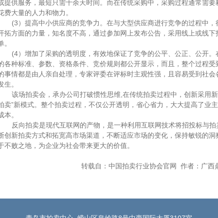
或提供服务，最短只需十余天时间。而在传统采购中，采购过程通常需要
花费大量的人力和物力。
(3）提高中小供应商的竞争力。在与大型供应商进行竞争的过程中
开拓方面的力量，知名度不高，通过参加网上发布公告，采用线上或线下
单。
(4）增加了采购的透明度，有效地保证了竞争的公平、公正、公开
的各种标准、参数、资格条件、竞价规则都公开显示，而且，整个过程受
的事情都是由人亲自处理，专家评委在评标时主观性强，且容易受到社会
发生。
该场拍卖会，承办公司打破惯性思维
,在传统拍卖过程中，创新采用新
拍卖”新模式。整个拍卖过程，不仅公开透明，省心省力，大大提高了业
成本。
反向拍卖是现代互联网的产物，是一种利用互联网技术将招投标与拍
断创新拍卖方式和拓宽高市场渠道，不断适应市场的变化，保持敏锐的洞
于不败之地，为企业为社会带来更大的价值。
转载自：中国拍卖行业协会官网 作者：广西鼎泰拍卖