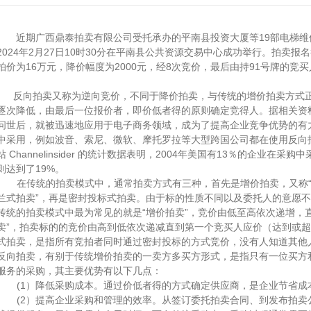
近期
广西鼎泰拍卖有限公司受托
承办的
平南县投资大厦等
19部电梯
2024年2月27日10时30分
在平南县公共资源交易中心
成功
举行
。
拍卖报名
拍价为16万元，降价幅度为2000元，经8次竞价，最后由持91号牌的竞
反向拍卖又称为逆向竞价，不同于降价拍卖，与传统的增价拍卖方式
逐次降低，由最后一位报价者，即价低者得的原则确定竞得人。据相关资
问世后，就被迅速地应用于电子商务领域，成为了提高企业竞争优势的有
中采用，例如波音、索尼、微软、摩托罗拉等大型跨国公司都在使用反向
站
Channelinsider 的统计数据表明，2004年美国有13％的企业在采购
则达到了19%。
在传统的拍卖模式中，通常拍卖方式有三种，首先是增价拍卖，又称
兰式拍卖”，再是密封投标式拍卖。由于标的性质不同以及委托人的意愿
传统的拍卖模式中最为常见的就是“增价拍卖”，竞价由低至高依次递增，
卖”，拍卖标的的竞价由高到低依次递减直到第一个竞买人应价（达到或
式拍卖，是指所有竞拍者同时通过密封投标的方式竞价，没有人知道其他
反向拍卖，有别于传统增价拍卖的一卖方多买方形式，是指只有一位买方
服务的采购，其主要优势有以下几点：
(1）降低采购成本。通过价低者得的方式确定供应商，是企业节省成
(2）提高企业采购和管理的效率。从签订委托拍卖合同、到发布拍